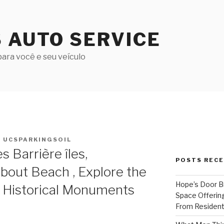
S AUTO SERVICE
ara você e seu veículo
R
UCSPARKINGSOIL
 Barrière îles,
POSTS REC
about Beach , Explore the
Hope’s Door B
e Historical Monuments
Space Offering
From Resident