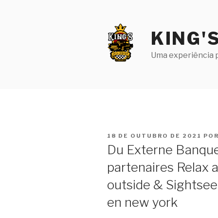
Pular
para
o
KING'
conteúdo
Uma experiência p
PUBLICADO
18 DE OUTUBRO DE 2021
PO
EM
Du Externe Banques
partenaires Relax 
outside & Sightse
en new york