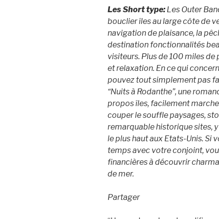
Les Short type:
Les Outer Banq
bouclier îles au large côte de 
navigation de plaisance, la pêc
destination fonctionnalités be
visiteurs. Plus de 100 miles 
et relaxation. En ce qui conce
pouvez tout simplement pas fa
“Nuits à Rodanthe”, une romanc
propos îles, facilement marcher 
couper le souffle paysages, sto
remarquable historique sites, 
le plus haut aux Etats-Unis. S
temps avec votre conjoint, vous
financières à découvrir charma
de mer.
Partager