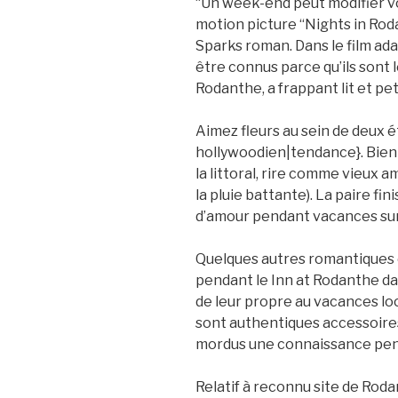
“Un week-end peut modifier vo
motion picture “Nights in Rod
Sparks roman. Dans le film ad
être connus parce qu’ils sont l
Rodanthe, a frappant lit et pe
Aimez fleurs au sein de deux é
hollywoodien|tendance}. Bient
la littoral, rire comme vieux a
la pluie battante). La paire fin
d’amour pendant vacances sur
Quelques autres romantiques 
pendant le Inn at Rodanthe dan
de leur propre au vacances lo
sont authentiques accessoires u
mordus une connaissance pend
Relatif à reconnu site de Roda