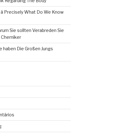
k Regarding The Body
 â Precisely What Do We Know
rum Sie sollten Verabreden Sie
m Chemiker
le haben Die Großen Jungs
ntários
g