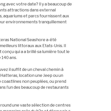
long avec votre date? Il y a beaucoup de
ants attractions dans external
 aquariums et parcs fournissent aux
leur environnements tranquillement
tteras National Seashore a-été
eilleurs littoraux aux Etats-Unis. Il
onçu qui a a brillé sa lumière tout le
 140 ans.
vez il suffit de un cheval chemin à
Hatteras, location une Jeep ou un
 coastlines non peuplées, ou prend
dans l’un des beaucoup de restaurants
 around une vaste sélection de centres