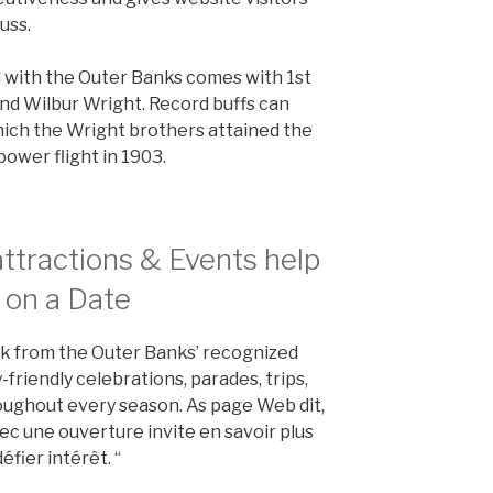
uss.
d with the Outer Banks comes with 1st
and Wilbur Wright. Record buffs can
which the Wright brothers attained the
ower flight in 1903.
ttractions & Events help
 on a Date
eck from the Outer Banks’ recognized
friendly celebrations, parades, trips,
oughout every season. As page Web dit,
ec une ouverture invite en savoir plus
éfier intérêt. “