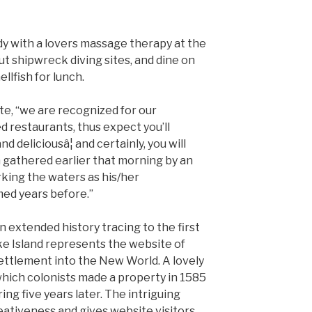
y with a lovers massage therapy at the
t shipwreck diving sites, and dine on
lfish for lunch.
te, “we are recognized for our
 restaurants, thus expect you’ll
 deliciousâ¦ and certainly, you will
sh gathered earlier that morning by an
king the waters as his/her
ed years before.”
n extended history tracing to the first
ke Island represents the website of
ettlement into the New World. A lovely
hich colonists made a property in 1585
ng five years later. The intriguing
eativeness and gives website visitors