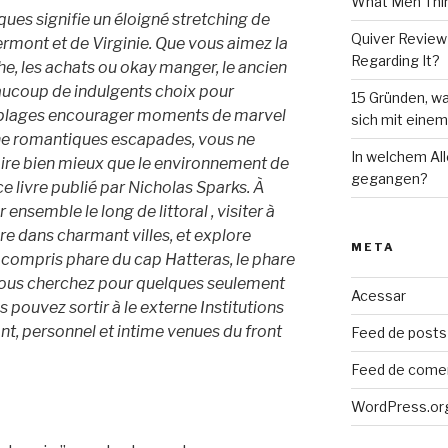
What Men Thin
ues signifie un éloigné stretching de
Quiver Review
vermont et de Virginie. Que vous aimez la
Regarding It?
he, les achats ou okay manger, le ancien
aucoup de indulgents choix pour
15 Gründen, wa
de plages encourager moments de marvel
sich mit eine
rne romantiques escapades, vous ne
In welchem Al
ire bien mieux que le environnement de
gegangen?
e livre publié par Nicholas Sparks. À
ensemble le long de littoral , visiter à
re dans charmant villes, et explore
META
y compris phare du cap Hatteras, le phare
i vous cherchez pour quelques seulement
Acessar
 pouvez sortir à le externe Institutions
nt, personnel et intime venues du front
Feed de posts
Feed de come
WordPress.or