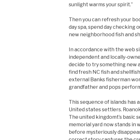
sunlight warms your spirit.”
Then you can refresh your bod
day spa, spend day checking ou
new neighborhood fish and shel
In accordance with the web si
independent and locally-owned
decide to try something new and
find fresh NC fish and shellfi
external Banks fisherman wor
grandfather and pops perform
This sequence of islands has a
United states settlers. Roano
The united kingdomt’s basic s
memorial yard now stands in w
before mysteriously disappeari
correct story captures the cr