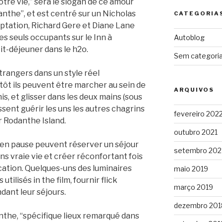
tre vie,” sera le slogan de ce amour
anthe”, et est centré sur un Nicholas
CATEGORIA
aptation, Richard Gere et Diane Lane
es seuls occupants sur le Inn à
Autoblog
tit-déjeuner dans le h2o.
Sem categori
trangers dans un style réel
ôt ils peuvent être marcher au sein de
ARQUIVOS
mis, et glisser dans les deux mains (sous
issent guérir les uns les autres chagrins
fevereiro 202
 Rodanthe Island.
outubro 2021
en pause peuvent réserver un séjour
setembro 202
s vraie vie et créer réconfortant fois
cation. Quelques-uns des luminaires
maio 2019
tilisés in the film, fournir flick
março 2019
ant leur séjours.
dezembro 201
nthe, “spécifique lieux remarqué dans