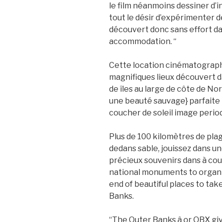
le film néanmoins dessiner d’
tout le désir d’expérimenter d
découvert donc sans effort da
accommodation. “
Cette location cinématograph
magnifiques lieux découvert d
de îles au large de côte de No
une beauté sauvage} parfaite
coucher de soleil image period
Plus de 100 kilomètres de pla
dedans sable, jouissez dans un
précieux souvenirs dans à cou
national monuments to organi
end of beautiful places to tak
Banks.
“The Outer Banks â or OBX gi