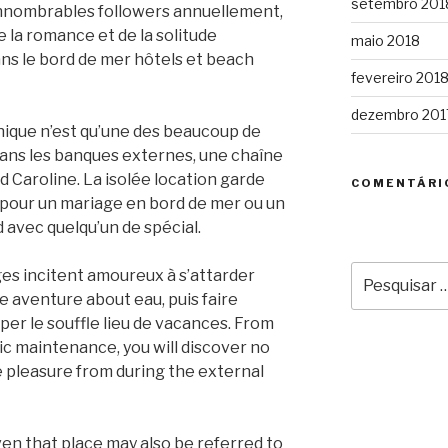
setembro 201
innombrables followers annuellement,
e la romance et de la solitude
maio 2018
ns le bord de mer hôtels et beach
fevereiro 201
dezembro 201
ique n’est qu’une des beaucoup de
ans les banques externes, une chaîne
rd Caroline. La isolée location garde
COMENTÁRI
 pour un mariage en bord de mer ou un
 avec quelqu’un de spécial.
Pesquisar
ges incitent amoureux à s’attarder
por:
e aventure about eau, puis faire
per le souffle lieu de vacances. From
c maintenance, you will discover no
e pleasure from during the external
ven that place may also be referred to