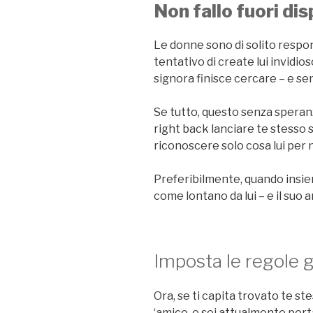
Non fallo fuori dis
Le donne sono di solito respons
tentativo di create lui invidi
signora finisce cercare – e sent
Se tutto, questo senza speranz
right back lanciare te stesso 
riconoscere solo cosa lui per
Preferibilmente, quando insiem
come lontano da lui – e il suo
Imposta le regole 
Ora, se ti capita trovato te stes
‘amico, e sei attualmente porta