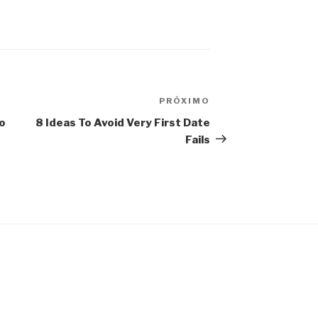
PRÓXIMO
Próximo
post
o
8 Ideas To Avoid Very First Date
Fails