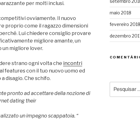
setembro 201
arazzante per molti inclusi.
maio 2018
è competitivi ovviamente. Il nuovo
fevereiro 201
ere proprio come il ragazzo dimensioni
 perché. Lui chiedere consiglio provare
dezembro 201
gnificativamente migliore amante, un
 un migliore lover.
COMENTÁRI
credere strano ogni volta che
incontri
onal features con il tuo nuovo uomo ed
a disagio. Che schifo.
Pesquisar
por:
nte pronto ad accettare della nozione di
rnet dating their
calizzato un impegno scappatoia. “