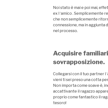
Noi stato è mai e poi mai, eff
ex l ‘amico . Semplicemente re
che non semplicemente ritorno
connessione, ma in aggiunta di
nel processo.
Acquisire familiari
sovrapposizione.
Collegarsi con il tuo partner l
vieni ti sei preso una cotta pe
Non importa come soave è, i
accattivante il ragazzo appar
proprio come fantastico il rag
tesoro!