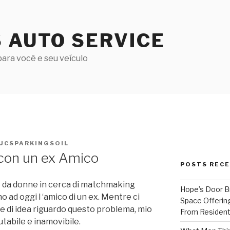
S AUTO SERVICE
ara você e seu veículo
UCSPARKINGSOIL
 con un ex Amico
POSTS REC
 da donne in cerca di matchmaking
Hope’s Door B
no ad oggi l ‘amico di un ex. Mentre ci
Space Offering
e di idea riguardo questo problema, mio
From Resident
tabile e inamovibile.