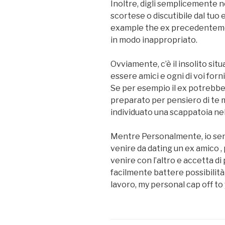
Inoltre, digli semplicemente n
scortese o discutibile dal tuo ex
example the ex precedentemen
in modo inappropriato.
Ovviamente, c’è il insolito sit
essere amici e ogni di voi forni
Se per esempio il ex potrebbe
preparato per pensiero di te
individuato una scappatoia nell
Mentre Personalmente, io se
venire da dating un ex amico 
venire con l’altro e accetta di 
facilmente battere possibilità
lavoro, my personal cap off to 