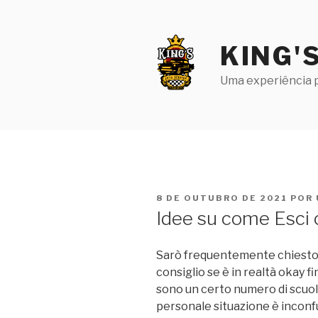
Pular
para
o
KING'
conteúdo
Uma experiência p
PUBLICADO
8 DE OUTUBRO DE 2021
POR
EM
Idee su come Esci
Sarò frequentemente chiesto
consiglio se è in realtà okay fi
sono un certo numero di scuol
personale situazione è inconfu