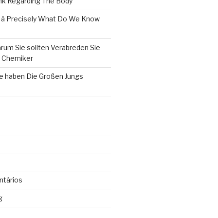
k Regarding The Body
 â Precisely What Do We Know
rum Sie sollten Verabreden Sie
m Chemiker
le haben Die Großen Jungs
ntários
g