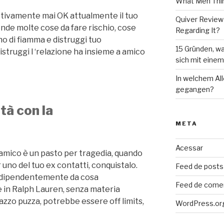
What Men Thin
ettivamente mai OK attualmente il tuo
Quiver Review
nde molte cose da fare rischio, cose
Regarding It?
 di fiamma e distruggi tuo
15 Gründen, wa
struggi l ‘relazione ha insieme a amico
sich mit eine
In welchem Al
gegangen?
tà con la
META
Acessar
 ‘amico è un pasto per tragedia, quando
r uno del tuo ex contatti, conquistalo.
Feed de posts
ndipendentemente da cosa
Feed de come
e in Ralph Lauren, senza materia
azzo puzza, potrebbe essere off limits,
WordPress.or