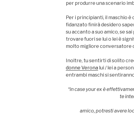
per produrre una scenario imb
Per i principianti, il maschio 
fidanzato finirà desidero sap
su accanto a suo amico, se sai
trovare fuori se lui o lei è si
molto migliore conversatore o
Inoltre, tu sentirti di solito 
donne Verona
lui / lei a pers
entrambi maschi si sentiranno 
“in case your ex è effettivame
te inte
amico, potresti avere lo