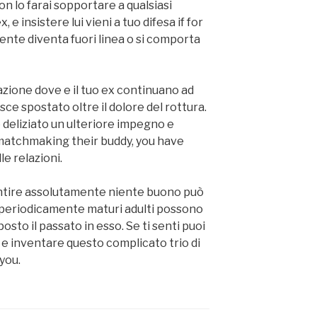
on lo farai sopportare a qualsiasi
, e insistere lui vieni a tuo difesa if for
te diventa fuori linea o si comporta
uazione dove e il tuo ex continuano ad
sce spostato oltre il dolore del rottura.
 deliziato un ulteriore impegno e
 matchmaking their buddy, you have
e relazioni.
ntire assolutamente niente buono può
, periodicamente maturi adulti possono
posto il passato in esso. Se ti senti puoi
 e inventare questo complicato trio di
you.