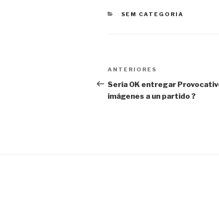
CATEGORIAS
SEM CATEGORIA
Navegação
Post
ANTERIORES
de
anterior
Sería OK entregar Provocativ
imágenes a un partido ?
Post