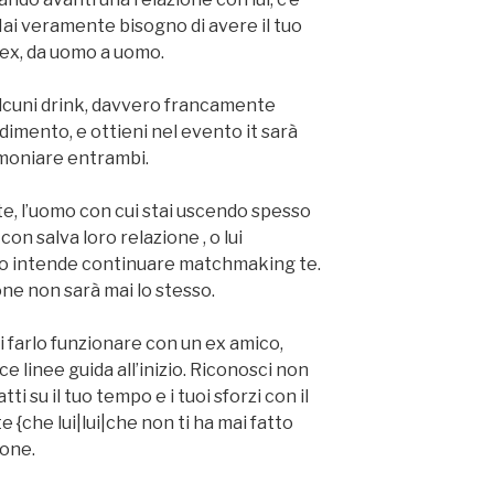
Hai veramente bisogno di avere il tuo
o ex, da uomo a uomo.
alcuni drink, davvero francamente
dimento, e ottieni nel evento it sarà
imoniare entrambi.
, l’uomo con cui stai uscendo spesso
on salva loro relazione , o lui
zzo intende continuare matchmaking te.
one non sarà mai lo stesso.
 farlo funzionare con un ex amico,
ce linee guida all’inizio. Riconosci non
tti su il tuo tempo e i tuoi sforzi con il
 {che lui|lui|che non ti ha mai fatto
one.