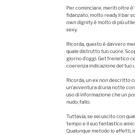
Per cominciare, meriti oltre è 
fidanzato, molto ready il bar so
own dignity è molto di più ut
sexy.
Ricorda, questo è davvero men
quale distrutto tuo cuore. Sco
giorno d’oggi. Get frenetico 
coerenza indicazione del tuo u
Ricorda, un ex non descritto 
un’avventura di una notte con 
uso di informazione che un poss
nudo, fallo.
Tuttavia, se sei uscito con qu
tempo e il suo fantastico amico
Qualunque metodo lo affetti, in