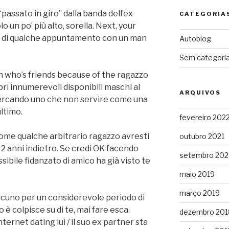
“passato in giro” dalla banda dell’ex
CATEGORIA
lo un po’ più alto, sorella. Next, your
ile di qualche appuntamento con un man
Autoblog
Sem categori
 who’s friends because of the ragazzo
pri innumerevoli disponibili maschi al
ARQUIVOS
cercando uno che non servire come una
ltimo.
fevereiro 202
come qualche arbitrario ragazzo avresti
outubro 2021
2 anni indietro. Se credi OK facendo
setembro 202
ibile fidanzato di amico ha già visto te
maio 2019
março 2019
alcuno per un considerevole periodo di
 è colpisce su di te, mai fare esca.
dezembro 201
ternet dating lui / il suo ex partner sta