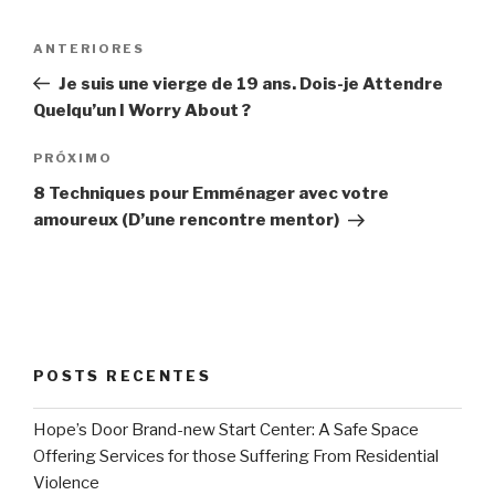
Navegação
Post
ANTERIORES
de
anterior
Je suis une vierge de 19 ans. Dois-je Attendre
Post
Quelqu’un I Worry About ?
Próximo
PRÓXIMO
post
8 Techniques pour Emménager avec votre
amoureux (D’une rencontre mentor)
POSTS RECENTES
Hope’s Door Brand-new Start Center: A Safe Space
Offering Services for those Suffering From Residential
Violence