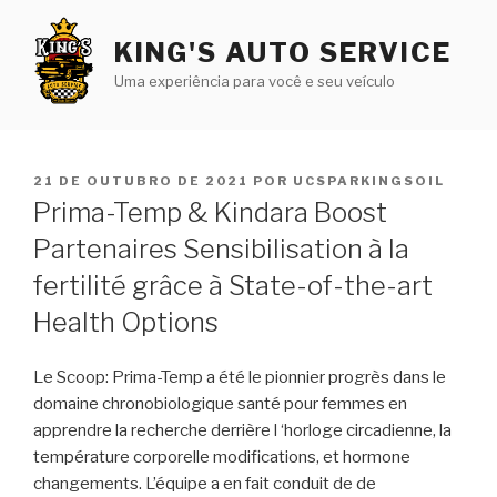
Pular
para
KING'S AUTO SERVICE
o
Uma experiência para você e seu veículo
conteúdo
PUBLICADO
21 DE OUTUBRO DE 2021
POR
UCSPARKINGSOIL
EM
Prima-Temp & Kindara Boost
Partenaires Sensibilisation à la
fertilité grâce à State-of-the-art
Health Options
Le Scoop: Prima-Temp a été le pionnier progrès dans le
domaine chronobiologique santé pour femmes en
apprendre la recherche derrière l ‘horloge circadienne, la
température corporelle modifications, et hormone
changements. L’équipe a en fait conduit de de