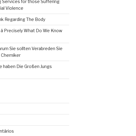
 Services for those Suffering
ial Violence
k Regarding The Body
 â Precisely What Do We Know
rum Sie sollten Verabreden Sie
m Chemiker
le haben Die Großen Jungs
ntários