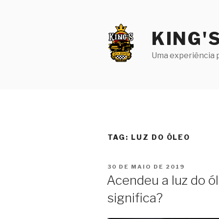
Pular
para
o
KING'
conteúdo
Uma experiência p
TAG:
LUZ DO ÓLEO
PUBLICADO
30 DE MAIO DE 2019
EM
Acendeu a luz do ól
significa?