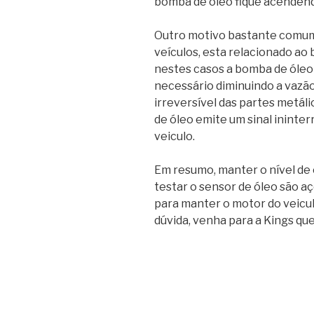
bomba de óleo fique acendend
Outro motivo bastante comu
veículos, esta relacionado ao b
nestes casos a bomba de óleo
necessário diminuindo a vazã
irreversível das partes metáli
de óleo emite um sinal ininter
veiculo.
Em resumo, manter o nível de 
testar o sensor de óleo são a
para manter o motor do veicul
dúvida, venha para a Kings qu