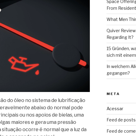
Space Offering
From Resident
What Men Thin
Quiver Review
Regarding It?
15 Gründen, wa
sich mit eine
In welchem Al
gegangen?
META
ão do óleo no sistema de lubrificação
deravelmente abaixo do normal pode
Acessar
incipais ou nos apoios de bielas, uma
Feed de posts
folgas maiores e gera uma pressão
situação ocorre é normal que a luz da
Feed de come