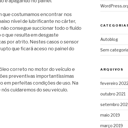
o e apagando no painel.
WordPress.or
m que costumamos encontrar nos
aixo nível de lubrificante no cárter,
CATEGORIA
 não consegue succionar todo o fluído
o o que resulta em desgaste
Autoblog
cas por atrito. Nestes casos o sensor
rupto que ficará aceso no painel do
Sem categori
óleo correto no motor do veículo e
ARQUIVOS
ções preventivas importantíssimas
o em perfeitas condições de uso. Na
fevereiro 202
e nós cuidaremos do seu veiculo.
outubro 2021
setembro 202
maio 2019
março 2019