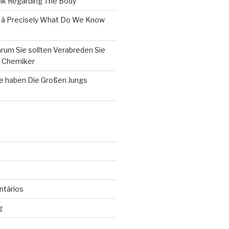
k Regarding The Body
 â Precisely What Do We Know
rum Sie sollten Verabreden Sie
m Chemiker
le haben Die Großen Jungs
ntários
g