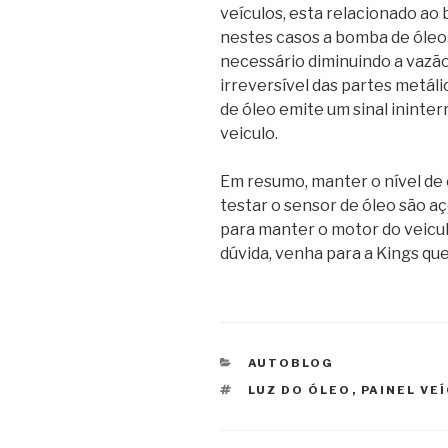
veículos, esta relacionado ao b
nestes casos a bomba de óleo
necessário diminuindo a vazã
irreversível das partes metáli
de óleo emite um sinal ininter
veiculo.
Em resumo, manter o nível de 
testar o sensor de óleo são a
para manter o motor do veicul
dúvida, venha para a Kings qu
CATEGORIAS
AUTOBLOG
TAGS
LUZ DO ÓLEO
,
PAINEL VE