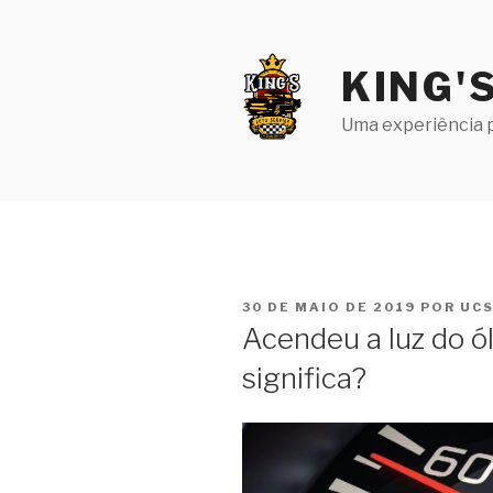
Pular
para
o
KING'
conteúdo
Uma experiência p
PUBLICADO
30 DE MAIO DE 2019
POR
UCS
EM
Acendeu a luz do ól
significa?