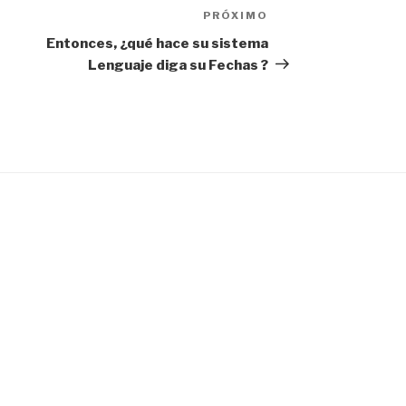
PRÓXIMO
Próximo
post
Entonces, ¿qué hace su sistema
Lenguaje diga su Fechas ?