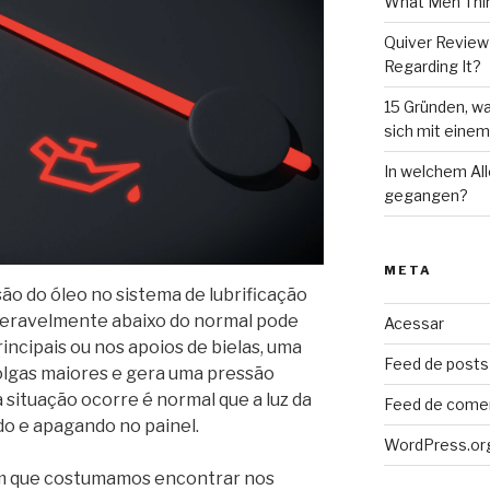
What Men Thin
Quiver Review
Regarding It?
15 Gründen, wa
sich mit eine
In welchem Al
gegangen?
META
ão do óleo no sistema de lubrificação
deravelmente abaixo do normal pode
Acessar
incipais ou nos apoios de bielas, uma
Feed de posts
folgas maiores e gera uma pressão
situação ocorre é normal que a luz da
Feed de come
o e apagando no painel.
WordPress.or
m que costumamos encontrar nos