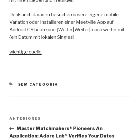
mit Ihren Lieben und Freunden.
Denk auch daran zu besuchen unsere eigene mobile
Variation oder Installieren einer Meetville App auf
Android OS heute und {Weiter|Weiter|mach weiter mit
{ein Datum mit lokalen Singles!
wichtige quelle
CATEGORIAS
SEM CATEGORIA
Navegação
Post
ANTERIORES
de
anterior
Master Matchmakers® Pioneers An
Post
Application: Adore Lab® Verifies Your Dates