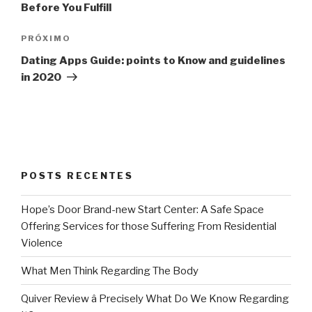
Before You Fulfill
Próximo
PRÓXIMO
post
Dating Apps Guide: points to Know and guidelines
in 2020
POSTS RECENTES
Hope’s Door Brand-new Start Center: A Safe Space
Offering Services for those Suffering From Residential
Violence
What Men Think Regarding The Body
Quiver Review â Precisely What Do We Know Regarding