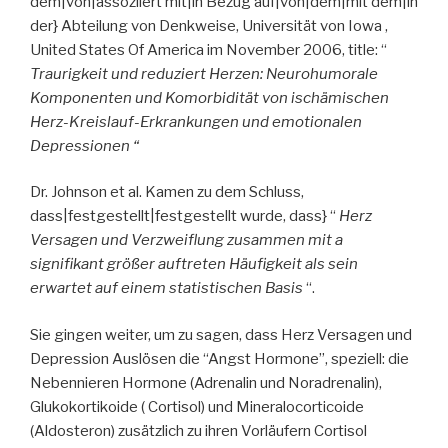
dem|von|assoziiert mit|in Bezug auf|von|dem|mit dem|in
der} Abteilung von Denkweise, Universität von Iowa ,
United States Of America im November 2006, title: “
Traurigkeit und reduziert Herzen: Neurohumorale
Komponenten und Komorbidität von ischämischen
Herz-Kreislauf-Erkrankungen und emotionalen
Depressionen “
Dr. Johnson et al. Kamen zu dem Schluss,
dass|festgestellt|festgestellt wurde, dass} “
Herz
Versagen und Verzweiflung zusammen mit a
signifikant größer auftreten Häufigkeit als sein
erwartet auf einem statistischen Basis
“.
Sie gingen weiter, um zu sagen, dass Herz Versagen und
Depression Auslösen die “Angst Hormone”, speziell: die
Nebennieren Hormone (Adrenalin und Noradrenalin),
Glukokortikoide ( Cortisol) und Mineralocorticoide
(Aldosteron) zusätzlich zu ihren Vorläufern Cortisol