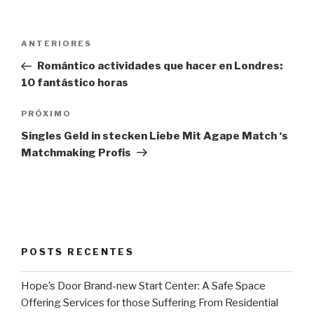
Navegação
Post
ANTERIORES
de
anterior
Romántico actividades que hacer en Londres:
Post
10 fantástico horas
Próximo
PRÓXIMO
post
Singles Geld in stecken Liebe Mit Agape Match ‘s
Matchmaking Profis
POSTS RECENTES
Hope’s Door Brand-new Start Center: A Safe Space
Offering Services for those Suffering From Residential