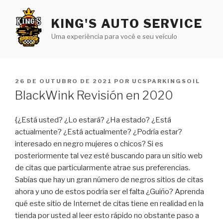
Pular
para
KING'S AUTO SERVICE
o
Uma experiência para você e seu veículo
conteúdo
PUBLICADO
26 DE OUTUBRO DE 2021
POR
UCSPARKINGSOIL
EM
BlackWink Revisión en 2020
{¿Está usted? ¿Lo estará? ¿Ha estado? ¿Está
actualmente? ¿Está actualmente? ¿Podría estar?
interesado en negro mujeres o chicos? Si es
posteriormente tal vez esté buscando para un sitio web
de citas que particularmente atrae sus preferencias.
Sabías que hay un gran número de negros sitios de citas
ahora y uno de estos podría ser el falta ¿Guiño? Aprenda
qué este sitio de Internet de citas tiene en realidad en la
tienda por usted al leer esto rápido no obstante paso a