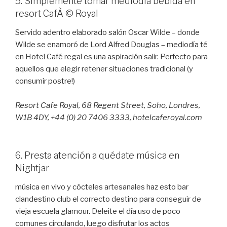
5. Simplemente tomar mediodía bebida en
resort CafÃ © Royal
Servido adentro elaborado salón Oscar Wilde – donde
Wilde se enamoró de Lord Alfred Douglas – mediodía té
en Hotel Café regal es una aspiración salir. Perfecto para
aquellos que elegir retener situaciones tradicional (y
consumir postre!)
Resort Cafe Royal, 68 Regent Street, Soho, Londres,
W1B 4DY, +44 (0) 20 7406 3333, hotelcaferoyal.com
6. Presta atención a quédate música en
Nightjar
música en vivo y cócteles artesanales haz esto bar
clandestino club el correcto destino para conseguir de
vieja escuela glamour. Deleite el día uso de poco
comunes circulando, luego disfrutar los actos