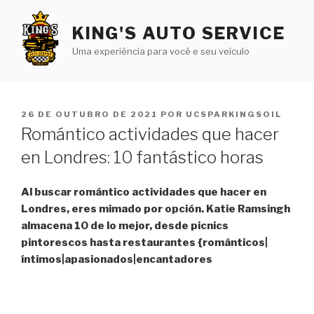
Pular
para
KING'S AUTO SERVICE
o
Uma experiência para você e seu veículo
conteúdo
PUBLICADO
26 DE OUTUBRO DE 2021
POR
UCSPARKINGSOIL
EM
Romántico actividades que hacer
en Londres: 10 fantástico horas
Al buscar romántico actividades que hacer en
Londres, eres mimado por opción. Katie Ramsingh
almacena 10 de lo mejor, desde picnics
pintorescos hasta restaurantes {románticos|
íntimos|apasionados|encantadores