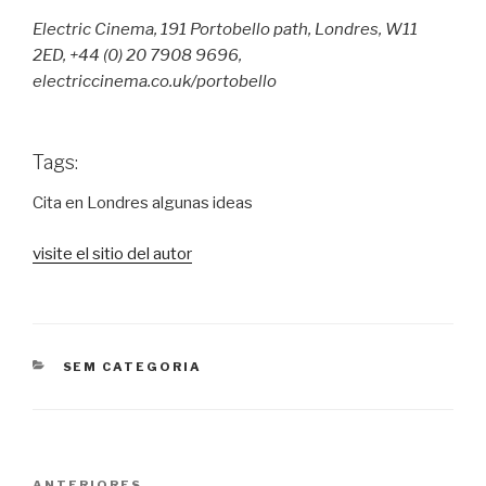
Electric Cinema, 191 Portobello path, Londres, W11
2ED, +44 (0) 20 7908 9696,
electriccinema.co.uk/portobello
Tags:
Cita en Londres algunas ideas
visite el sitio del autor
CATEGORIAS
SEM CATEGORIA
Navegação
ANTERIORES