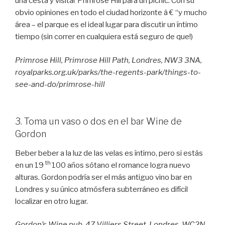
una cesta y visitar Primrose Hill para un picnic. Con su
obvio opiniones en todo el ciudad horizonte â € “y mucho
área – el parque es el ideal lugar para discutir un íntimo
tiempo (sin correr en cualquiera está seguro de que!)
Primrose Hill, Primrose Hill Path, Londres, NW3 3NA,
royalparks.org.uk/parks/the-regents-park/things-to-
see-and-do/primrose-hill
3. Toma un vaso o dos en el bar Wine de
Gordon
Beber beber a la luz de las velas es íntimo, pero si estás
th
en un 19
100 años sótano el romance logra nuevo
alturas. Gordon podría ser el más antiguo vino bar en
Londres y su único atmósfera subterráneo es difícil
localizar en otro lugar.
Gordon’s Wine pub, 47 Villiers Street, Londres, WC2N