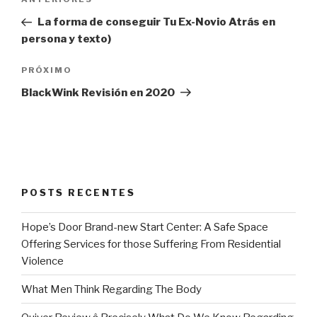
Post
de
anterior
La forma de conseguir Tu Ex-Novio Atrás en
Post
persona y texto)
Próximo
PRÓXIMO
post
BlackWink Revisión en 2020
POSTS RECENTES
Hope’s Door Brand-new Start Center: A Safe Space
Offering Services for those Suffering From Residential
Violence
What Men Think Regarding The Body