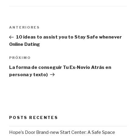
Navegação
Post
ANTERIORES
de
anterior
10 ideas to assist you to Stay Safe whenever
Post
Online Dating
Próximo
PRÓXIMO
post
La forma de conseguir Tu Ex-Novio Atrás en
persona y texto)
POSTS RECENTES
Hope’s Door Brand-new Start Center: A Safe Space