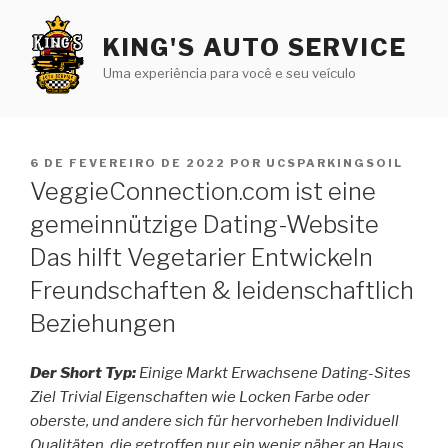
Pular
para
KING'S AUTO SERVICE
o
Uma experiência para você e seu veículo
conteúdo
PUBLICADO
6 DE FEVEREIRO DE 2022
POR
UCSPARKINGSOIL
EM
VeggieConnection.com ist eine
gemeinnützige Dating-Website
Das hilft Vegetarier Entwickeln
Freundschaften & leidenschaftlich
Beziehungen
Der Short Typ:
Einige Markt Erwachsene Dating-Sites
Ziel Trivial Eigenschaften wie Locken Farbe oder
oberste, und andere sich für hervorheben Individuell
Qualitäten, die getroffen nur ein wenig näher an Haus.