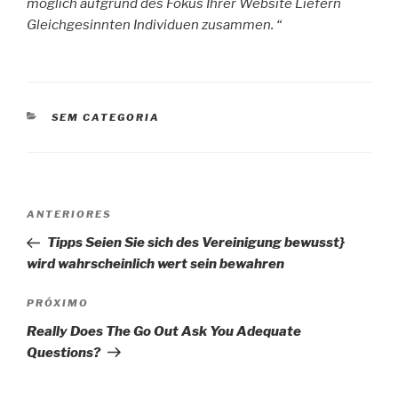
möglich aufgrund des Fokus Ihrer Website Liefern
Gleichgesinnten Individuen zusammen. “
CATEGORIAS
SEM CATEGORIA
Navegação
Post
ANTERIORES
de
anterior
Tipps Seien Sie sich des Vereinigung bewusst}
Post
wird wahrscheinlich wert sein bewahren
Próximo
PRÓXIMO
post
Really Does The Go Out Ask You Adequate
Questions?