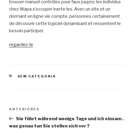
trouver manuel contrôles pour faux pages; les individus
chez Wapa s’occuper inerte les. Avec un site et un
dormant en ligne vie compte, personnes certainement
de découvrir cette logiciel dynamisant et ressentent le
besoin participer.
regardez-le
CATEGORIAS
SEM CATEGORIA
Navegação
Post
ANTERIORES
de
anterior
Sie führt während wenige Tage und ich einsam .
Post
was genau tun Sie stellen sich vor ?