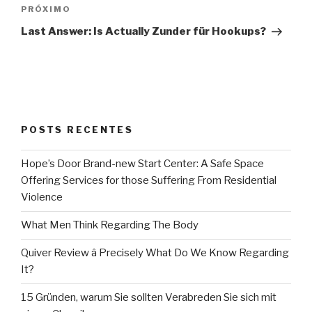
Próximo
PRÓXIMO
post
Last Answer: Is Actually Zunder für Hookups?
POSTS RECENTES
Hope’s Door Brand-new Start Center: A Safe Space
Offering Services for those Suffering From Residential
Violence
What Men Think Regarding The Body
Quiver Review â Precisely What Do We Know Regarding
It?
15 Gründen, warum Sie sollten Verabreden Sie sich mit