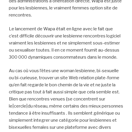
des administrations à orientation directe, Wapa est juste
pour les lesbiennes, le vraiment femmes option site de
rencontres.
Le lancement de Wapa était en ligne avec le fait que
c’est difficile découvrir une lesbienne rencontres logiciel
vraiment les lesbiennes et ne simplement sous-estimer
ou sexualiser toutes. Il en ce moment fournit au-dessus
300 000 dynamiques consommateurs dans le monde.
Au cas où vous l’êtes une woman lesbienne, bi-sexuelle
ou bi-curieuse, trouver un site Web relation plate-forme
qu’en fait regarde le bon chemin de la vie et ne juste la
critique pas tout à fait aussi simple que cela semble est.
Bien que rencontres venues {se concentrent sur
le|cercle|du réseau, même certains des mieux personnes
tendance à être insuffisants . Ils semblent générique ou
simplement integrer une catégorie pour lesbiennes et
bisexuelles females sur une plateforme avec divers