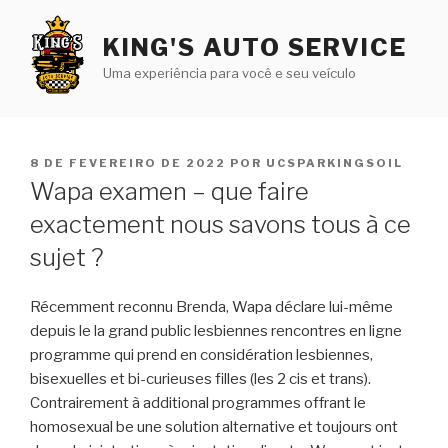
Pular
para
KING'S AUTO SERVICE
o
Uma experiência para você e seu veículo
conteúdo
PUBLICADO
8 DE FEVEREIRO DE 2022
POR
UCSPARKINGSOIL
EM
Wapa examen – que faire
exactement nous savons tous à ce
sujet ?
Récemment reconnu Brenda, Wapa déclare lui-même
depuis le la grand public lesbiennes rencontres en ligne
programme qui prend en considération lesbiennes,
bisexuelles et bi-curieuses filles (les 2 cis et trans).
Contrairement à additional programmes offrant le
homosexual be une solution alternative et toujours ont