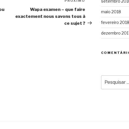
PRÓXIMO
Próximo
setembro 201
post
ou
Wapa examen – que faire
maio 2018
exactement nous savons tous à
fevereiro 201
ce sujet ?
dezembro 201
COMENTÁRI
Pesquisar
por: