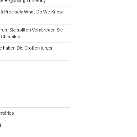
k Regarding The Body
 â Precisely What Do We Know
rum Sie sollten Verabreden Sie
m Chemiker
le haben Die Großen Jungs
ntários
g