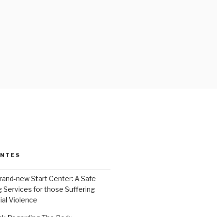
ENTES
rand-new Start Center: A Safe
 Services for those Suffering
ial Violence