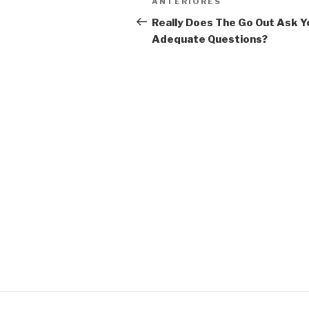
Post
ANTERIORES
de
anterior
Really Does The Go Out Ask Y
Adequate Questions?
Post