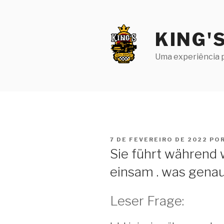
Pular
para
o
KING'
conteúdo
Uma experiência p
PUBLICADO
7 DE FEVEREIRO DE 2022
PO
EM
Sie führt während 
einsam . was genau 
Leser Frage: