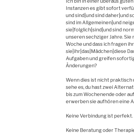
Ich bin in einer überaus gute
Instanzen es gibt sofort verf
und sind|und sind daher|und so
sind im Allgemeinen|und neigen
sie|folglich|sind|und sind no
unseren sechziger Jahre. Sie
Woche und dass ich fragen ih
sie|ihr|das|Mädchen|diese Dam
Aufgaben und greifen soforti
Änderungen?
Wenn dies ist nicht praktisch
sehe es, du hast zwei Alternat
bis zum Wochenende oder auf 
erwerben sie aufhören eine A
Keine Verbindung ist perfekt.
Keine Beratung oder Therapie 