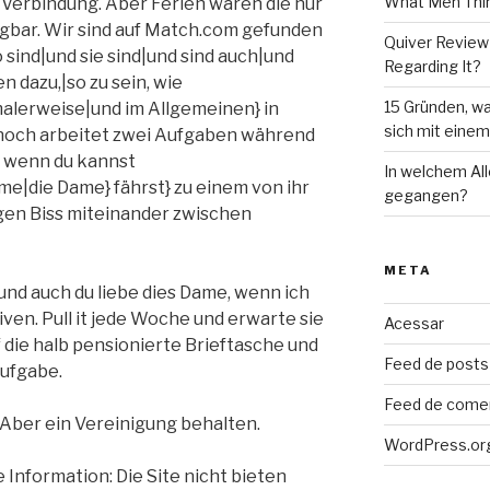
What Men Thin
n Verbindung. Aber Ferien wären die nur
ügbar. Wir sind auf Match.com gefunden
Quiver Review
 sind|und sie sind|und sind auch|und
Regarding It?
 dazu,|so zu sein, wie
15 Gründen, wa
rmalerweise|und im Allgemeinen} in
sich mit eine
 noch arbeitet zwei Aufgaben während
r wenn du kannst
In welchem Al
e|die Dame} fährst} zu einem von ihr
gegangen?
gen Biss miteinander zwischen
META
 und auch du liebe dies Dame, wenn ich
iven. Pull it jede Woche und erwarte sie
Acessar
die halb pensionierte Brieftasche und
Feed de posts
ufgabe.
Feed de come
 Aber ein Vereinigung behalten.
WordPress.or
Information: Die Site nicht bieten